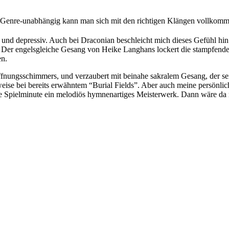
 Genre-unabhängig kann man sich mit den richtigen Klängen vollkomme
 und depressiv. Auch bei Draconian beschleicht mich dieses Gefühl hin
ch. Der engelsgleiche Gesang von Heike Langhans lockert die stampf
en.
offnungsschimmers, und verzaubert mit beinahe sakralem Gesang, der sei
eise bei bereits erwähntem “Burial Fields”. Aber auch meine persönli
etzte Spielminute ein melodiös hymnenartiges Meisterwerk. Dann wäre