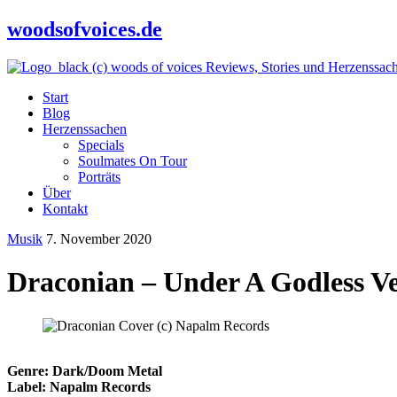
woodsofvoices.de
Reviews, Stories und Herzenssac
Start
Blog
Herzenssachen
Specials
Soulmates On Tour
Porträts
Über
Kontakt
Musik
7. November 2020
Draconian – Under A Godless Ve
Genre: Dark/Doom Metal
Label: Napalm Records