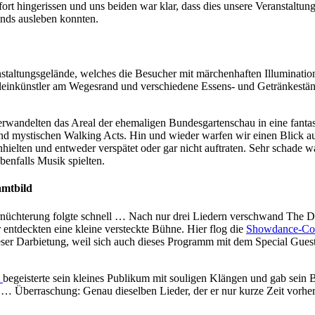
ort hingerissen und uns beiden war klar, dass dies unsere Veranstaltung
ends ausleben konnten.
nstaltungsgelände, welches die Besucher mit märchenhaften Illumination
leinkünstler am Wegesrand und verschiedene Essens- und Getränkestände
wandelten das Areal der ehemaligen Bundesgartenschau in eine fantas
d mystischen Walking Acts. Hin und wieder warfen wir einen Blick auf 
t einhielten und entweder verspätet oder gar nicht auftraten. Sehr scha
benfalls Musik spielten.
mtbild
rnüchterung folgte schnell … Nach nur drei Liedern verschwand The Da
r entdeckten eine kleine versteckte Bühne. Hier flog die
Showdance-Co
ieser Darbietung, weil sich auch dieses Programm mit dem Special Guest
h
begeisterte sein kleines Publikum mit souligen Klängen und gab sein 
 … Überraschung: Genau dieselben Lieder, der er nur kurze Zeit vorher 