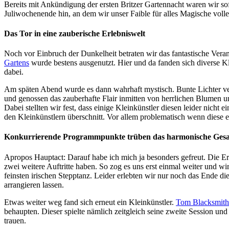
Bereits mit Ankündigung der ersten Britzer Gartennacht waren wir sof
Juliwochenende hin, an dem wir unser Faible für alles Magische voll
Das Tor in eine zauberische Erlebniswelt
Noch vor Einbruch der Dunkelheit betraten wir das fantastische Vera
Gartens
wurde bestens ausgenutzt. Hier und da fanden sich diverse K
dabei.
Am späten Abend wurde es dann wahrhaft mystisch. Bunte Lichter ver
und genossen das zauberhafte Flair inmitten von herrlichen Blumen un
Dabei stellten wir fest, dass einige Kleinkünstler diesen leider nich
den Kleinkünstlern überschnitt. Vor allem problematisch wenn diese e
Konkurrierende Programmpunkte trüben das harmonische Gesa
Apropos Hauptact: Darauf habe ich mich ja besonders gefreut. Die E
zwei weitere Auftritte haben. So zog es uns erst einmal weiter und wi
feinsten irischen Stepptanz. Leider erlebten wir nur noch das Ende d
arrangieren lassen.
Etwas weiter weg fand sich erneut ein Kleinkünstler.
Tom Blacksmit
behaupten. Dieser spielte nämlich zeitgleich seine zweite Session und
trauen.