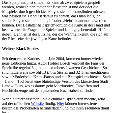
Das Spielprinzip ist simpel: Es kann ab zwei Spielern gespielt
werden, wobei einer immer der Bestatter ist und der oder die
Mitspieler durch geschicktes Fragen stellen herausfinden müssen,
was passiert ist. Dabei ist darauf zu achten, dass man lediglich
solche Fragen stellt, die mit „Ja“ oder „Nein“ beantwortet werden
können. Der Bestatter hält sprichwörtlich die Karte in der Hand und
beantwortet die Fragen der Spieler und kann gegebenenfalls Hilfe
geben. Denn er ist der Einzige, der die Wahrheit kennt, die sich auf
der Rückseite der jeweiligen Karte befindet.
Weitere Black Stories
Seit dem ersten Kartenset im Jahr 2004, kommen immer wieder
neue Editionen hinzu. Autor Holger Bösch versorgt die Fans der
Spielreihe regelmäßig mit neuen rabenschwarzen Geschichten. So
sind mittlerweile sowohl 13
Black Stories
und 32 Themeneditionen
sowie Mörderische Krimi-Partys und ein Brettspiel erschienen. Stadt
– Land – Tod bietet eine blutrünstige Version des klassischen Stadt –
Land – Fluss, wo es darum geht Mordmotive, Tatwaffen und
Fluchtfahrzeuge mit dem passenden Buchstaben zu finden.
Wer die unterhaltsamen Spiele einmal ausprobieren möchte, wird
auf der offiziellen
Website
fündig.
Hier
können Interessierte
kostenlose Probekarten herunterladen und mit ihren Freunden drauf
los raten.