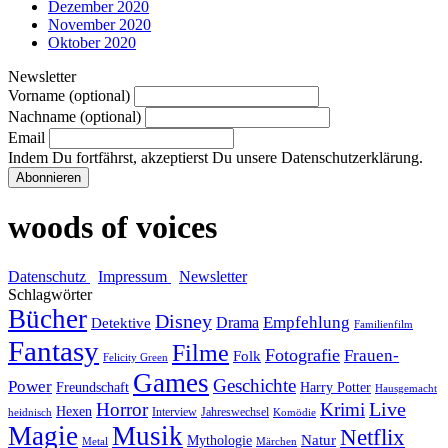
Dezember 2020
November 2020
Oktober 2020
Newsletter
Vorname (optional)
Nachname (optional)
Email
Indem Du fortfährst, akzeptierst Du unsere Datenschutzerklärung.
woods of voices
Datenschutz
Impressum
Newsletter
Schlagwörter
Bücher
Disney
Empfehlung
Drama
Detektive
Familienfilm
Fantasy
Filme
Fotografie
Frauen-
Folk
Felicity Green
Games
Geschichte
Power
Freundschaft
Harry Potter
Hausgemacht
Horror
Krimi
Live
Hexen
Interview
Jahreswechsel
heidnisch
Komödie
Magie
Musik
Netflix
Natur
Mythologie
Metal
Märchen