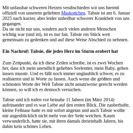
Mit unfassbar schweren Herzen verabschieden wir uns hiermit
offiziell von unserem geliebten
Maskottchen
. Tabsie ist am 6. Januar
2025 nach kurzer, aber leider unheilbar schwerer Krankheit von uns
gegangen.
Da sie nicht nur uns, sondern auch vielen anderen Menschen
wichtig war (und ist), ist es nur fair, Tabsie ein Stück weit
gemeinsam zu gedenken und auf diese Weise Abschied zu nehmen.
Ein Nachruf: Tabsie, die jedes Herz im Sturm erobert hat
Zum Zeitpunkt, da ich diese Zeilen schreibe, ist es zwei Wochen
her, dass ich mein unendlich geliebtes Seelentier, mein Baby, gehen
lassen musste. Und es fällt noch immer unglaublich schwer, es zu
realisieren und in Worte zu fassen. Auch wenn die größten und
schönsten Worte der Welt Tabsie nicht ansatzweise gerecht werden
können, so will ich es dennoch versuchen.
Tabsie und ich trafen vor beinahe 11 Jahren (im März 2014)
aufeinander und es war Liebe auf den ersten Blick. Die zauberhafte,
kleine Fellnase hatte es mir sofort angetan und auch Tabsie wollte
mir augenblicklich nicht mehr von der Seite weichen. Kaum
verwunderlich, hatte sie, mit ihren damals dreieinhalb Jahren, bis
dahin kein schönes Leben.