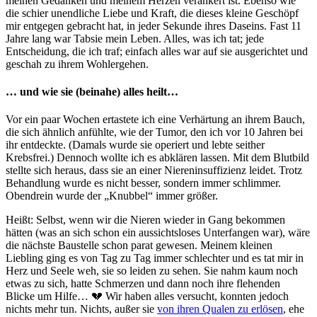
meinen Gedanken und meinem Herzen verankert ist. Ebenso wie
die schier unendliche Liebe und Kraft, die dieses kleine Geschöpf
mir entgegen gebracht hat, in jeder Sekunde ihres Daseins. Fast 11
Jahre lang war Tabsie mein Leben. Alles, was ich tat; jede
Entscheidung, die ich traf; einfach alles war auf sie ausgerichtet und
geschah zu ihrem Wohlergehen.
… und wie sie (beinahe) alles heilt…
Vor ein paar Wochen ertastete ich eine Verhärtung an ihrem Bauch,
die sich ähnlich anfühlte, wie der Tumor, den ich vor 10 Jahren bei
ihr entdeckte. (Damals wurde sie operiert und lebte seither
Krebsfrei.) Dennoch wollte ich es abklären lassen. Mit dem Blutbild
stellte sich heraus, dass sie an einer Niereninsuffizienz leidet. Trotz
Behandlung wurde es nicht besser, sondern immer schlimmer.
Obendrein wurde der „Knubbel“ immer größer.
Heißt: Selbst, wenn wir die Nieren wieder in Gang bekommen
hätten (was an sich schon ein aussichtsloses Unterfangen war), wäre
die nächste Baustelle schon parat gewesen. Meinem kleinen
Liebling ging es von Tag zu Tag immer schlechter und es tat mir in
Herz und Seele weh, sie so leiden zu sehen. Sie nahm kaum noch
etwas zu sich, hatte Schmerzen und dann noch ihre flehenden
Blicke um Hilfe… 💔 Wir haben alles versucht, konnten jedoch
nichts mehr tun. Nichts, außer sie
von ihren Qualen zu erlösen
, ehe