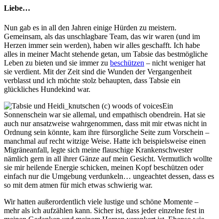
Liebe…
Nun gab es in all den Jahren einige Hürden zu meistern.
Gemeinsam, als das unschlagbare Team, das wir waren (und im
Herzen immer sein werden), haben wir alles geschafft. Ich habe
alles in meiner Macht stehende getan, um Tabsie das bestmögliche
Leben zu bieten und sie immer zu
beschützen
– nicht weniger hat
sie verdient. Mit der Zeit sind die Wunden der Vergangenheit
verblasst und ich möchte stolz behaupten, dass Tabsie ein
glückliches Hundekind war.
Ein
Sonnenschein war sie allemal, und empathisch obendrein. Hat sie
auch nur ansatzweise wahrgenommen, dass mit mir etwas nicht in
Ordnung sein könnte, kam ihre fürsorgliche Seite zum Vorschein –
manchmal auf recht witzige Weise. Hatte ich beispielsweise einen
Migräneanfall, legte sich meine flauschige Krankenschwester
nämlich gern in all ihrer Gänze auf mein Gesicht. Vermutlich wollte
sie mir heilende Energie schicken, meinen Kopf beschützen oder
einfach nur die Umgebung verdunkeln… ungeachtet dessen, dass es
so mit dem atmen für mich etwas schwierig war.
Wir hatten außerordentlich viele lustige und schöne Momente –
mehr als ich aufzählen kann. Sicher ist, dass jeder einzelne fest in