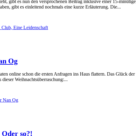
teht, gibt es nun den versprochenen Beitrag inklusive einer 15-minütig
ben, gibt es einleitend nochmals eine kurze Erläuterung. Die...
n Club, Eine Leidenschaft
Nan Og
n online schon die ersten Anfragen ins Haus flattern. Das Glück der I
 dieser Weihnachtsüberraschung:...
ir Nan Og
 Oder so?!