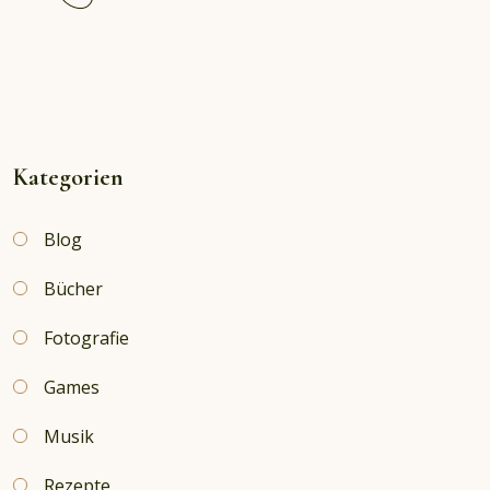
reading
Empfehlung:
Die
Violet-
Grave-
Mystery-
Thriller
Kategorien
Blog
Bücher
Fotografie
Games
Musik
Rezepte