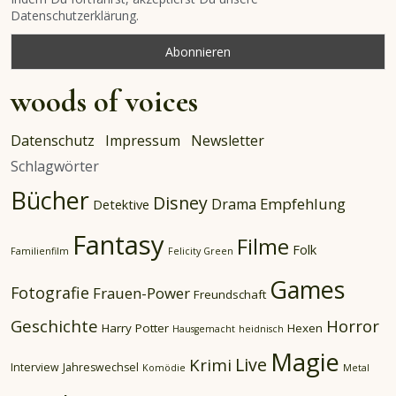
Datenschutzerklärung.
woods of voices
Datenschutz
Impressum
Newsletter
Schlagwörter
Bücher
Disney
Empfehlung
Drama
Detektive
Fantasy
Filme
Folk
Familienfilm
Felicity Green
Games
Fotografie
Frauen-Power
Freundschaft
Geschichte
Horror
Harry Potter
Hexen
Hausgemacht
heidnisch
Magie
Live
Krimi
Interview
Jahreswechsel
Komödie
Metal