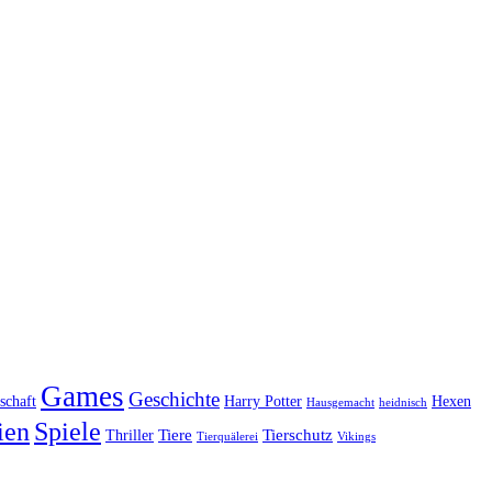
Games
Geschichte
schaft
Harry Potter
Hexen
Hausgemacht
heidnisch
ien
Spiele
Tiere
Tierschutz
Thriller
Tierquälerei
Vikings