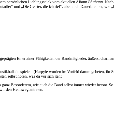
inem persönlichen Lieblingsstück vom aktuellen Album
Blutbann
. Nach
lutadler“ und „Die Geister, die ich rief“, aber auch Dauerbrenner, w
eprägten Entertainer-Fähigkeiten der Bandmitglieder, äußerst charmant
kustikballade spielen. (Harpyie wurden im Vorfeld darum gebeten, ihr S
egen selbst hören, was da vor sich geht.
as ganz Besonderem, wie auch die Band selbst immer wieder betont. So 
wir den Heimweg antreten.