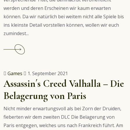
werden und deren Erscheinen wir kaum erwarten
können. Da wir natürlich bei weitem nicht alle Spiele bis
ins kleinste Detail vorstellen können, wollen wir euch
zumindest...
Continue
reading
Vorschau:
Most
Games
1. September 2021
Wanted
Assassin´s Creed Valhalla – Die
Video
Belagerung von Paris
Games
2023
Nicht minder erwartungsvoll als bei Zorn der Druiden,
fieberten wir dem zweiten DLC Die Belagerung von
Paris entgegen, welches uns nach Frankreich führt. Am