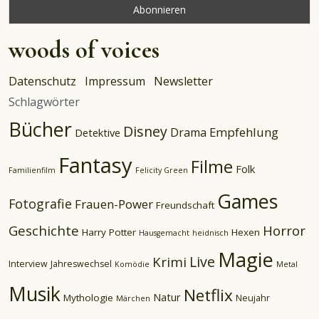
woods of voices
Datenschutz
Impressum
Newsletter
Schlagwörter
Bücher
Disney
Empfehlung
Drama
Detektive
Fantasy
Filme
Folk
Familienfilm
Felicity Green
Games
Fotografie
Frauen-Power
Freundschaft
Geschichte
Horror
Harry Potter
Hexen
Hausgemacht
heidnisch
Magie
Live
Krimi
Interview
Jahreswechsel
Komödie
Metal
Musik
Netflix
Natur
Mythologie
Neujahr
Märchen