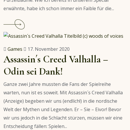
erwähnte, habe ich schon immer ein Faible für die...
Continue
reading
Assassin’s
Creed
Games
17. November 2020
Valhalla:
Assassin´s Creed Valhalla –
Zorn
Odin sei Dank!
der
Druiden
Ganze zwei Jahre mussten die Fans der Spielreihe
warten, nun ist es soweit. Mit Assassin´s Creed Valhalla
(Anzeige) begeben wir uns (endlich!) in die nordische
Welt der Mythen und Legenden. Er – Sie – Eivor! Bevor
wir uns jedoch in die Schlacht stürzen, müssen wir eine
Entscheidung fällen: Spielen...