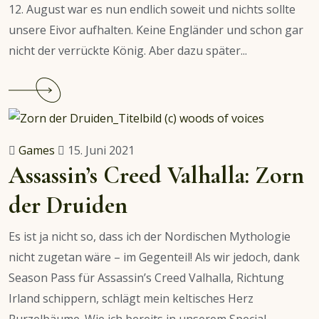
12. August war es nun endlich soweit und nichts sollte
unsere Eivor aufhalten. Keine Engländer und schon gar
nicht der verrückte König. Aber dazu später...
Continue
reading
Assassin
´s
Games
15. Juni 2021
Creed
Assassin’s Creed Valhalla: Zorn
Valhalla
der Druiden
–
Die
Es ist ja nicht so, dass ich der Nordischen Mythologie
Belagerung
nicht zugetan wäre – im Gegenteil! Als wir jedoch, dank
von
Season Pass für Assassin’s Creed Valhalla, Richtung
Paris
Irland schippern, schlägt mein keltisches Herz
Purzelbäume. Wie ich bereits in unserem Special