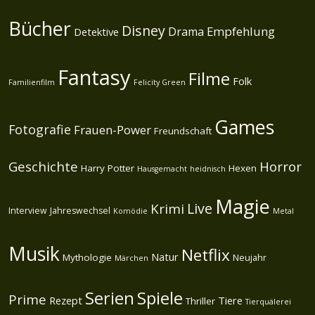
Bücher
Disney
Empfehlung
Drama
Detektive
Fantasy
Filme
Folk
Familienfilm
Felicity Green
Games
Fotografie
Frauen-Power
Freundschaft
Geschichte
Horror
Harry Potter
Hexen
Hausgemacht
heidnisch
Magie
Live
Krimi
Interview
Jahreswechsel
Komödie
Metal
Musik
Netflix
Natur
Mythologie
Neujahr
Märchen
Spiele
Serien
Prime
Rezept
Tiere
Thriller
Tierquälerei