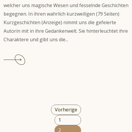
welcher uns magische Wesen und fesselnde Geschichten
begegnen. In ihren wahrlich kurzweiligen (79 Seiten)
Kurzgeschichten (Anzeige) nimmt uns die gefeierte
Autorin mit in ihre Gedankenwelt. Sie hinterleuchtet ihre
Charaktere und gibt uns die...
Continue
reading
Empfehlung:
Kurzgeschichten
aus
Hogwarts
Seitennummerierung
Vorherige
der
1
Beiträge
2