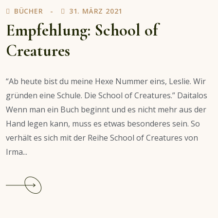
BÜCHER
31. MÄRZ 2021
Todes
und
Empfehlung: School of
das
Creatures
Wunschkonzert
“Ab heute bist du meine Hexe Nummer eins, Leslie. Wir
gründen eine Schule. Die School of Creatures.” Daitalos
Wenn man ein Buch beginnt und es nicht mehr aus der
Hand legen kann, muss es etwas besonderes sein. So
verhält es sich mit der Reihe School of Creatures von
Irma...
Continue
reading
Empfehlung:
School