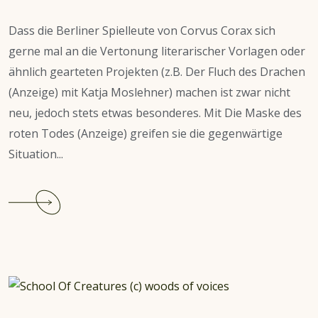
Dass die Berliner Spielleute von Corvus Corax sich
gerne mal an die Vertonung literarischer Vorlagen oder
ähnlich gearteten Projekten (z.B. Der Fluch des Drachen
(Anzeige) mit Katja Moslehner) machen ist zwar nicht
neu, jedoch stets etwas besonderes. Mit Die Maske des
roten Todes (Anzeige) greifen sie die gegenwärtige
Situation...
Continue
reading
Corvus
Corax:
Die
Maske
des
roten