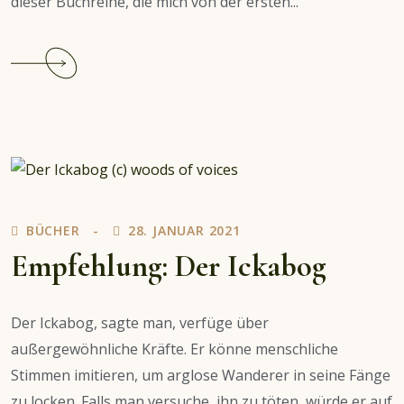
dieser Buchreihe, die mich von der ersten...
Continue
reading
Empfehlung:
Die
Flüsse
von
London
&
BÜCHER
28. JANUAR 2021
Schwarzer
Mond
Empfehlung: Der Ickabog
über
Soho
Der Ickabog, sagte man, verfüge über
außergewöhnliche Kräfte. Er könne menschliche
Stimmen imitieren, um arglose Wanderer in seine Fänge
zu locken. Falls man versuche, ihn zu töten, würde er auf