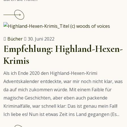
Continue
reading
Preview
–
Bücher
30. Juni 2022
Metal:
Empfehlung: Highland-Hexen-
Hellsinger
Krimis
Als ich Ende 2020 den Highland-Hexen-Krimi
Adventskalender entdeckte, war mir noch nicht klar, was
da auf mich zukommen würde. Mit einem Faible für
magische Geschichten, aber eben auch packende
Kriminalfälle, war schnell klar: Das ist genau mein Fall!
Ich liebe es! Nun ist etwas Zeit ins Land gegangen (Es...
Continue