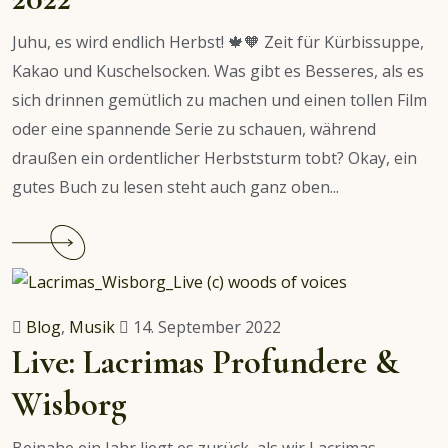
Juhu, es wird endlich Herbst! 🍁🧡 Zeit für Kürbissuppe,
Kakao und Kuschelsocken. Was gibt es Besseres, als es
sich drinnen gemütlich zu machen und einen tollen Film
oder eine spannende Serie zu schauen, während
draußen ein ordentlicher Herbststurm tobt? Okay, ein
gutes Buch zu lesen steht auch ganz oben...
Continue
reading
Film-
und
Blog
,
Musik
14. September 2022
Serienempfehlungen
Live: Lacrimas Profundere &
Herbst
Wisborg
2022
Beinahe ein Jahr liegt es zurück, als wir Lacrimas