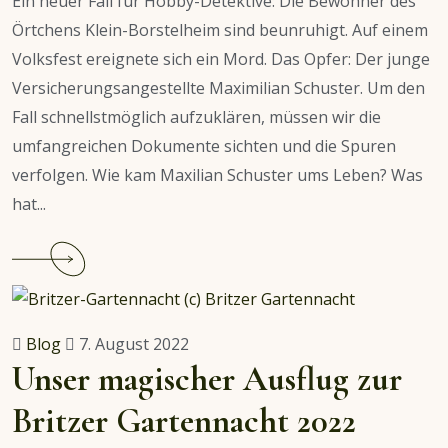
Ein neuer Fall für Hobby-Detektive: Die Bewohner des
die
Örtchens Klein-Borstelheim sind beunruhigt. Auf einem
Kiste!
Volksfest ereignete sich ein Mord. Das Opfer: Der junge
Versicherungsangestellte Maximilian Schuster. Um den
Fall schnellstmöglich aufzuklären, müssen wir die
umfangreichen Dokumente sichten und die Spuren
verfolgen. Wie kam Maxilian Schuster ums Leben? Was
hat...
Continue
reading
Empfehlung:
Hidden
Blog
7. August 2022
Games
Unser magischer Ausflug zur
–
Britzer Gartennacht 2022
Der