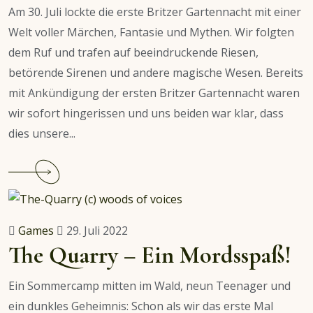
Fall
Am 30. Juli lockte die erste Britzer Gartennacht mit einer
Klein-
Welt voller Märchen, Fantasie und Mythen. Wir folgten
Borstelheim
dem Ruf und trafen auf beeindruckende Riesen,
betörende Sirenen und andere magische Wesen. Bereits
mit Ankündigung der ersten Britzer Gartennacht waren
wir sofort hingerissen und uns beiden war klar, dass
dies unsere...
Continue
reading
Unser
magischer
Games
29. Juli 2022
Ausflug
The Quarry – Ein Mordsspaß!
zur
Britzer
Ein Sommercamp mitten im Wald, neun Teenager und
Gartennacht
ein dunkles Geheimnis: Schon als wir das erste Mal