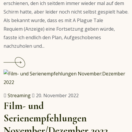
erschienen, den ich seitdem immer wieder mal auf dem
Schirm hatte, aber leider noch nicht selbst gespielt habe.
Als bekannt wurde, dass es mit A Plague Tale
Requiem (Anzeige) eine Fortsetzung geben würde,
fasste ich endlich den Plan, Aufgeschobenes
nachzuholen und...
Continue
reading
A
Plague
Tale:
Streaming
20. November 2022
Innocence
Film- und
&
Serienempfehlungen
Requiem
–
November/Dezember 2022