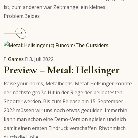
ist, zum anderen war Zeitmangel ein kleines
Problem.Beides...
Continue
reading
Film-
und
Games
3. Juli 2022
Serienempfehlungen:
Preview – Metal: Hellsinger
Juli
2022
Raise your horns, Metalheads! Metal: Hellsinger könnte
der nächste große Hit in der Riege der beliebtesten
Shooter werden. Bis zum Release am 15. September
2022 müssen wir uns noch etwas gedulden. Immerhin
kann man schon eine Demo-Version spielen und sich
damit einen ersten Eindruck verschaffen. Rhythmisch
durch die Hölle...