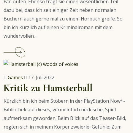
Fan outen. Ebenso trägt sie einen wesentlichen Teil
dazu bei, dass ich seit einiger Zeit neben normalen
Büchern auch gerne mal zu einem Hörbuch greife. So
bin ich kürzlich auf einen Kriminalroman mit dem
wundervollen...
Continue
reading
Hörbuch-
Empfehlung:
Games
17. Juli 2022
Der
Kritik zu Hamsterball
Teufel
von
Kürzlich bin ich beim Stöbern in der PlayStation Now*-
Wacken
Bibliothek auf dieses, vermeintlich neckische, Spiel
aufmerksam geworden. Beim Blick auf das Teaser-Bild,
regten sich in meinem Körper zweierlei Gefühle: Zum