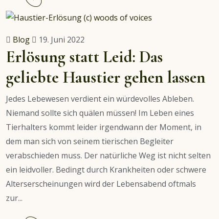
reading
Empfehlung:
Das
Blog
19. Juni 2022
Geheimnis
Erlösung statt Leid: Das
von
geliebte Haustier gehen lassen
Holborn
Hall
Jedes Lebewesen verdient ein würdevolles Ableben.
Niemand sollte sich quälen müssen! Im Leben eines
Tierhalters kommt leider irgendwann der Moment, in
dem man sich von seinem tierischen Begleiter
verabschieden muss. Der natürliche Weg ist nicht selten
ein leidvoller. Bedingt durch Krankheiten oder schwere
Alterserscheinungen wird der Lebensabend oftmals
zur...