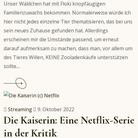
Unser Wäldchen hat mit Floki knopfäugigen
2.
Familienzuwachs bekommen. Normalerweise würde ich
Versuch
hier nicht jedes einzelne Tier thematisieren, das bei uns
sein neues Zuhause gefunden hat. Allerdings
erscheinen mir die Umstände passend, um erneut
darauf aufmerksam zu machen, dass man, vor allem um
des Tieres Willen, KEINE Zooladenkäufe unterstützen
sollte....
Continue
reading
Adoptieren
statt
Streaming
9. Oktober 2022
kaufen:
Die Kaiserin: Eine Netflix-Serie
Willkommen
in der Kritik
Floki!