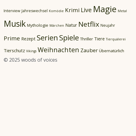
Magie
Live
Krimi
Interview
Jahreswechsel
Komödie
Metal
Musik
Netflix
Natur
Mythologie
Neujahr
Märchen
Spiele
Serien
Prime
Rezept
Tiere
Thriller
Tierquälerei
Weihnachten
Zauber
Tierschutz
Übernatürlich
Vikings
© 2025 woods of voices