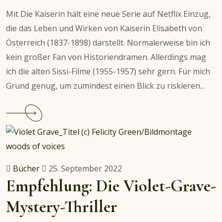
Mit Die Kaiserin hält eine neue Serie auf Netflix Einzug,
die das Leben und Wirken von Kaiserin Elisabeth von
Österreich (1837-1898) darstellt. Normalerweise bin ich
kein großer Fan von Historiendramen. Allerdings mag
ich die alten Sissi-Filme (1955-1957) sehr gern. Für mich
Grund genug, um zumindest einen Blick zu riskieren...
Continue
reading
Die
Kaiserin:
Eine
Bücher
25. September 2022
Netflix-
Empfehlung: Die Violet-Grave-
Serie
Mystery-Thriller
in