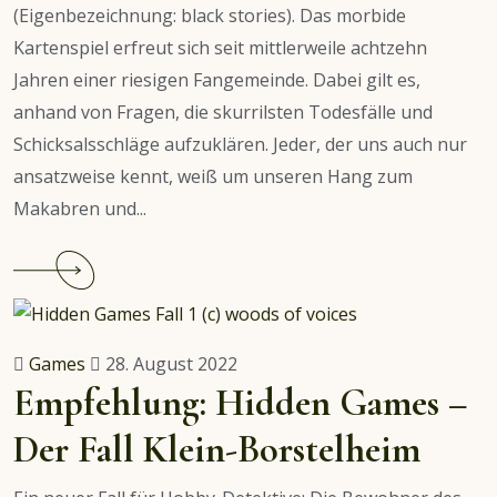
(Eigenbezeichnung: black stories). Das morbide
Kartenspiel erfreut sich seit mittlerweile achtzehn
Jahren einer riesigen Fangemeinde. Dabei gilt es,
anhand von Fragen, die skurrilsten Todesfälle und
Schicksalsschläge aufzuklären. Jeder, der uns auch nur
ansatzweise kennt, weiß um unseren Hang zum
Makabren und...
Continue
reading
Empfehlung:
Black
Games
28. August 2022
Stories
Empfehlung: Hidden Games –
–
Der Fall Klein-Borstelheim
Ab
in