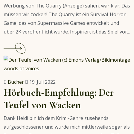
2022
Werbung von The Quarry (Anzeige) sahen, war klar: Das
müssen wir zocken! The Quarry ist ein Survival-Horror-
Game, das von Supermassive Games entwickelt und
über 2K veröffentlicht wurde. Inspiriert ist das Spiel vor...
Continue
reading
The
Quarry
–
Bücher
19. Juli 2022
Ein
Hörbuch-Empfehlung: Der
Mordsspaß!
Teufel von Wacken
Dank Heidi bin ich dem Krimi-Genre zusehends
aufgeschlossener und würde mich mittlerweile sogar als