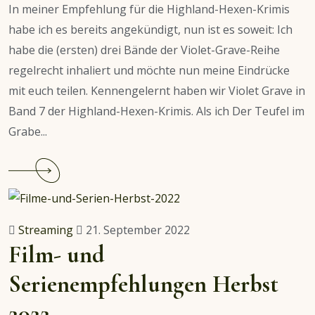
der
In meiner Empfehlung für die Highland-Hexen-Krimis
Kritik
habe ich es bereits angekündigt, nun ist es soweit: Ich
habe die (ersten) drei Bände der Violet-Grave-Reihe
regelrecht inhaliert und möchte nun meine Eindrücke
mit euch teilen. Kennengelernt haben wir Violet Grave in
Band 7 der Highland-Hexen-Krimis. Als ich Der Teufel im
Grabe...
Continue
reading
Empfehlung:
Die
Streaming
21. September 2022
Violet-
Film- und
Grave-
Serienempfehlungen Herbst
Mystery-
Thriller
2022