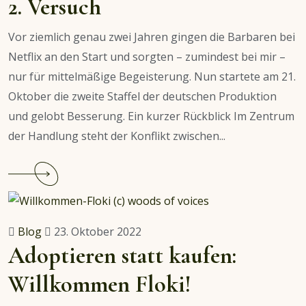
2. Versuch
2022
Vor ziemlich genau zwei Jahren gingen die Barbaren bei
Netflix an den Start und sorgten – zumindest bei mir –
nur für mittelmäßige Begeisterung. Nun startete am 21.
Oktober die zweite Staffel der deutschen Produktion
und gelobt Besserung. Ein kurzer Rückblick Im Zentrum
der Handlung steht der Konflikt zwischen...
Continue
reading
Die
Barbaren
Blog
23. Oktober 2022
von
Adoptieren statt kaufen:
Netflix
Willkommen Floki!
–
Der