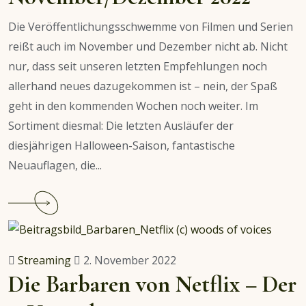
Eine
Die Veröffentlichungsschwemme von Filmen und Serien
mitreißende
reißt auch im November und Dezember nicht ab. Nicht
Geschichte
nur, dass seit unseren letzten Empfehlungen noch
allerhand neues dazugekommen ist – nein, der Spaß
geht in den kommenden Wochen noch weiter. Im
Sortiment diesmal: Die letzten Ausläufer der
diesjährigen Halloween-Saison, fantastische
Neuauflagen, die...
Continue
reading
Film-
und
Streaming
2. November 2022
Serienempfehlungen
Die Barbaren von Netflix – Der
November/Dezember