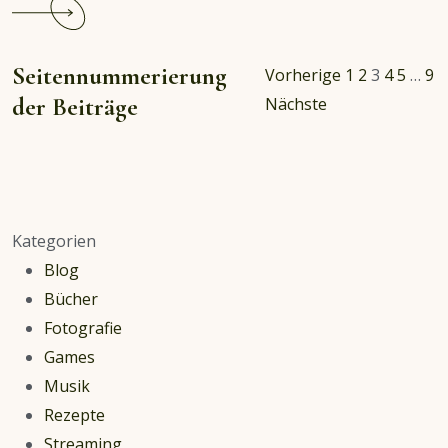
Continue
reading
Erlösung
Seitennummerierung
Vorherige
1
2
3
4
5
…
9
statt
der Beiträge
Nächste
Leid:
Das
geliebte
Haustier
gehen
Kategorien
lassen
Blog
Bücher
Fotografie
Games
Musik
Rezepte
Streaming